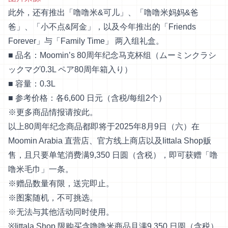
此外，还有推出「噜噜米&可儿」、「噜噜米妈妈&爸
爸」、「小不点&阿金」，以及今年推出的「Friends
Forever」与「Family Time」 两入组礼盒。
■ 品名：Moomin’s 80周年纪念马克杯组（ムーミンクラシ
ックマグ0.3L ペア80周年箱入り）
■ 容量：0.3L
■ 参考价格：各6,600 日元（含税/每组2个）
※更多商品情报请
按此
。
以上80周年纪念商品都即将于2025年8月9日（六）在
Moomin Arabia 直营店、官方线上商店以及Iittala Shop贩
售，且只要单笔消费满9,350 日圆（含税），即可获赠「噜
噜米毛巾」一条。
※赠品数量有限，送完即止。
※图案随机，不可挑选。
※无法与其他活动同时使用。
※Iittala Shop 限购买含噜噜米商品且满9,350 日圆（含税）