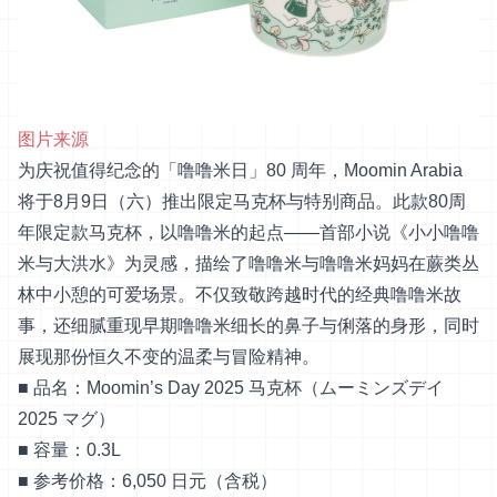
图片来源
为庆祝值得纪念的「噜噜米日」80 周年，Moomin Arabia
将于8月9日（六）推出限定马克杯与特别商品。此款80周
年限定款马克杯，以噜噜米的起点——首部小说《小小噜噜
米与大洪水》为灵感，描绘了噜噜米与噜噜米妈妈在蕨类丛
林中小憩的可爱场景。不仅致敬跨越时代的经典噜噜米故
事，还细腻重现早期噜噜米细长的鼻子与俐落的身形，同时
展现那份恒久不变的温柔与冒险精神。
■ 品名：Moomin’s Day 2025 马克杯（ムーミンズデイ
2025 マグ）
■ 容量：0.3L
■ 参考价格：6,050 日元（含税）