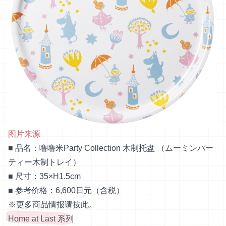
图片来源
■ 品名：噜噜米Party Collection 木制托盘 （ムーミンパー
ティー木制トレイ）
■ 尺寸：35×H1.5cm
■ 参考价格：6,600日元（含税）
※更多商品情报请
按此
。
Home at Last 系列