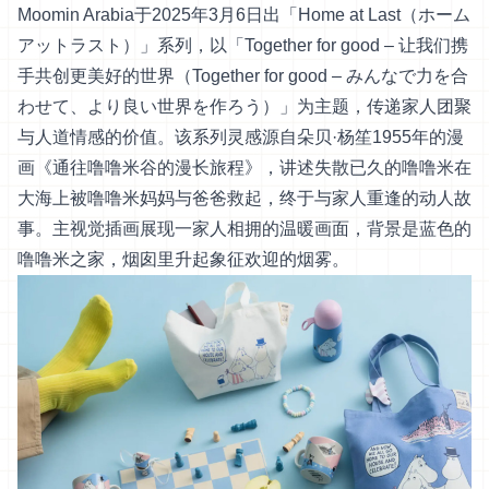
Moomin Arabia于2025年3月6日出「Home at Last（ホーム
アットラスト）」系列，以「Together for good – 让我们携
手共创更美好的世界（Together for good – みんなで力を合
わせて、より良い世界を作ろう）」为主题，传递家人团聚
与人道情感的价值。该系列灵感源自朵贝·杨笙1955年的漫
画《通往噜噜米谷的漫长旅程》，讲述失散已久的噜噜米在
大海上被噜噜米妈妈与爸爸救起，终于与家人重逢的动人故
事。主视觉插画展现一家人相拥的温暖画面，背景是蓝色的
噜噜米之家，烟囱里升起象征欢迎的烟雾。