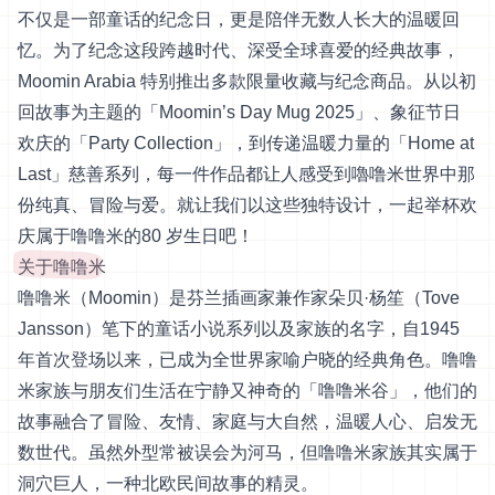
不仅是一部童话的纪念日，更是陪伴无数人长大的温暖回
忆。为了纪念这段跨越时代、深受全球喜爱的经典故事，
Moomin Arabia 特别推出多款限量收藏与纪念商品。从以初
回故事为主题的「Moomin’s Day Mug 2025」、象征节日
欢庆的「Party Collection」，到传递温暖力量的「Home at
Last」慈善系列，每一件作品都让人感受到嚕噜米世界中那
份纯真、冒险与爱。就让我们以这些独特设计，一起举杯欢
庆属于噜噜米的80 岁生日吧！
关于噜噜米
噜噜米（Moomin）是芬兰插画家兼作家朵贝·杨笙（Tove
Jansson）笔下的童话小说系列以及家族的名字，自1945
年首次登场以来，已成为全世界家喻户晓的经典角色。噜噜
米家族与朋友们生活在宁静又神奇的「噜噜米谷」，他们的
故事融合了冒险、友情、家庭与大自然，温暖人心、启发无
数世代。虽然外型常被误会为河马，但噜噜米家族其实属于
洞穴巨人，一种北欧民间故事的精灵。