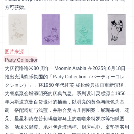
方可获赠。
图片来源
Party Collection
为庆祝噜噜米80 周年，Moomin Arabia 在2025年6月18日
推出充满欢乐氛围的「Party Collection（パーティーコレ
クション）」，将1950 年代托芙·杨松经典插画重新演绎，
为餐桌聚会增添明亮的庆典气息。系列设计灵感源自1956
年为斯道克曼百货设计的插画，以明亮的黄色与绿色为基
调，搭配粉红与浅蓝，并融合复古几何图案，展现果树、花
朵、星星和骑在普莉玛唐娜马上的噜噜米特罗尔等细腻图
案，活泼又温暖。系列包含玻璃杯、厨房毛巾、桌垫等实用