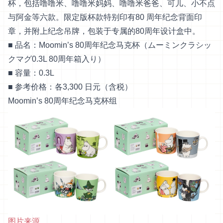
杯，包括噜噜米、噜噜米妈妈、噜噜米爸爸、可儿、小不点
与阿金等六款。限定版杯款特别印有80 周年纪念背面印
章，并附上纪念吊牌，包装于专属的80周年设计盒中。
■ 品名：Moomin’s 80周年纪念马克杯（ムーミンクラシッ
クマグ0.3L 80周年箱入り）
■ 容量：0.3L
■ 参考价格：各3,300 日元（含税）
Moomin’s 80周年纪念马克杯组
图片来源