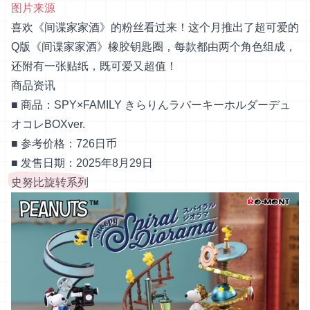
图片来源
喜欢《间谍家家酒》的粉丝看过来！这个月推出了超可爱的
Q版《间谍家家酒》橡胶钥匙圈，每款都由两个角色组成，
还附有一张贴纸，既可爱又超值！
商品资讯
■ 商品：SPY×FAMILY きらりんラバーキーホルダーデュ
オコレBOXver.
■ 参考价格：726日币
■ 发售日期：2025年8月29日
史努比旋转系列