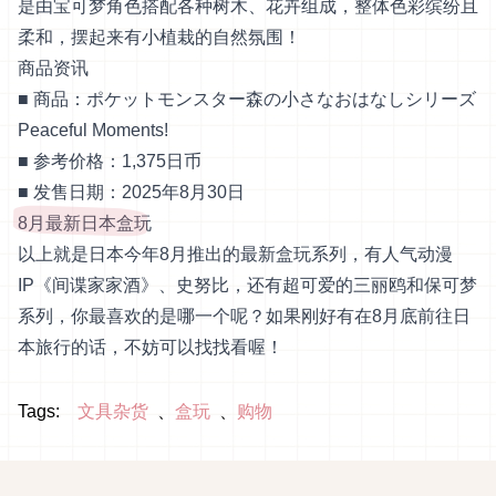
是由宝可梦角色搭配各种树木、花卉组成，整体色彩缤纷且
柔和，摆起来有小植栽的自然氛围！
商品资讯
■ 商品：ポケットモンスター森の小さなおはなしシリーズ
Peaceful Moments!
■ 参考价格：1,375日币
■ 发售日期：2025年8月30日
8月最新日本盒玩
以上就是日本今年8月推出的最新盒玩系列，有人气动漫
IP《间谍家家酒》、史努比，还有超可爱的三丽鸥和保可梦
系列，你最喜欢的是哪一个呢？如果刚好有在8月底前往日
本旅行的话，不妨可以找找看喔！
Tags:
文具杂货
盒玩
购物