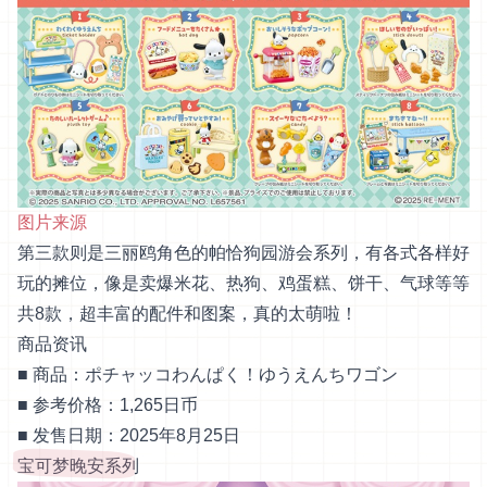
图片来源
第三款则是三丽鸥角色的帕恰狗园游会系列，有各式各样好
玩的摊位，像是卖爆米花、热狗、鸡蛋糕、饼干、气球等等
共8款，超丰富的配件和图案，真的太萌啦！
商品资讯
■ 商品：ポチャッコわんぱく！ゆうえんちワゴン
■ 参考价格：1,265日币
■ 发售日期：2025年8月25日
宝可梦晚安系列