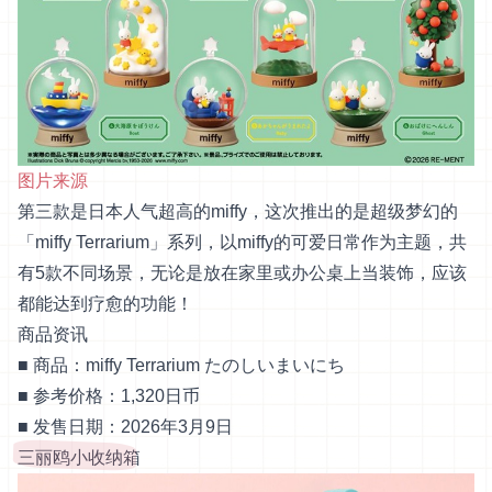
图片来源
第三款是日本人气超高的miffy，这次推出的是超级梦幻的
「miffy Terrarium」系列，以miffy的可爱日常作为主题，共
有5款不同场景，无论是放在家里或办公桌上当装饰，应该
都能达到疗愈的功能！
商品资讯
■ 商品：miffy Terrarium たのしいまいにち
■ 参考价格：1,320日币
■ 发售日期：2026年3月9日
三丽鸥小收纳箱