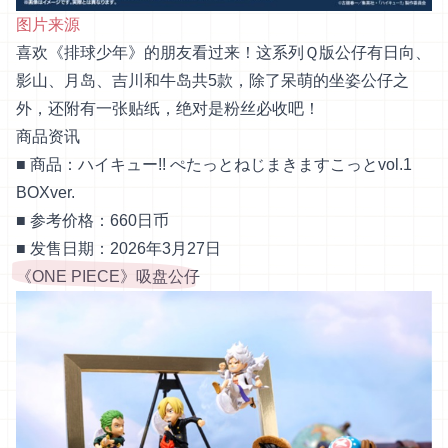
图片来源
喜欢《排球少年》的朋友看过来！这系列Ｑ版公仔有日向、
影山、月岛、吉川和牛岛共5款，除了呆萌的坐姿公仔之
外，还附有一张贴纸，绝对是粉丝必收吧！
商品资讯
■ 商品：ハイキュー!! ぺたっとねじまきますこっとvol.1
BOXver.
■ 参考价格：660日币
■ 发售日期：2026年3月27日
《ONE PIECE》吸盘公仔