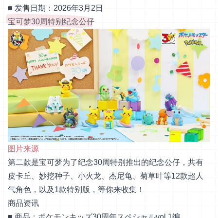
■ 发售日期：2026年3月2日
宝可梦30周特别纪念公仔
图片来源
第二款是宝可梦为了纪念30周特别推出的纪念公仔，共有
皮卡丘、妙挖种子、小火龙、杰尼龟、菊草叶等12款超人
气角色，以及1款特别版，等你来收集！
商品资讯
■ 商品：ポケモンキッズ30周年スペシャルvol.1编