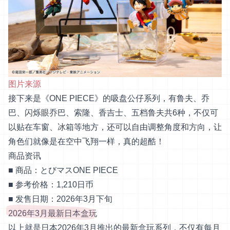
图片来源
接下来是《ONE PIECE》的吸盘公仔系列，有鲁夫、乔
巴、闪烁眼乔巴、索隆、香吉士、五档鲁夫共6种，不仅可
以贴在车窗、冰箱等地方，还可以自由调整角度和方向，让
角色们就像是在空中飞翔一样，真的超酷！
商品资讯
■ 商品：とびマスONE PIECE
■ 参考价格：1,210日币
■ 发售日期：2026年3月下旬
2026年3月最新日本盒玩
以上就是日本2026年3月推出的最新盒玩系列，不仅有每月