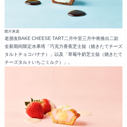
图片来源
老朋友BAKE CHEESE TART二月中至三月中将推出二款
全新期间限定水果塔「巧克力香蕉芝士挞（烧きたてチーズ
タルトチョコバナナ）」以及「草莓牛奶芝士挞（烧きたて
チーズタルトいちごミルク）」。