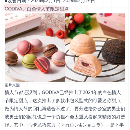
■发售日期：2024年2月1日- 2024年2月29日
GODIVA／白色情人节限定甜点
图片来源
情人节都还没到，GODIVA已经推出了2024年的白色情人
节限定甜点，这次推出了多款小包装型式的可爱迷你甜点，
做为情人节的回礼再适合不过了。要分送给办公室的男士们
或男士们的回礼也是一个负担不会太重又看起来精致的好选
择。其中「马卡龙巧克力（マカロン&ショコラ）」是下半