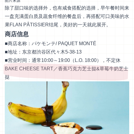
图片来源
除了甜口味的选择外，也有咸食搭配的选择，早午餐时间来
一盘充满蛋白质及蔬食纤维的餐盘后，再搭配可口美味的水
果FLAN PÂTISSIER结尾，美好的一天就此展开。
商店信息
■商店名称：パケモンテ/ PAQUET MONTÉ
■地址：东京都渋谷区代々木5-38-13
■营业时间：通常10:00～19:00（L.O. 18:00），不定休
BAKE CHEESE TART／香蕉巧克力芝士挞&草莓牛奶芝士
挞