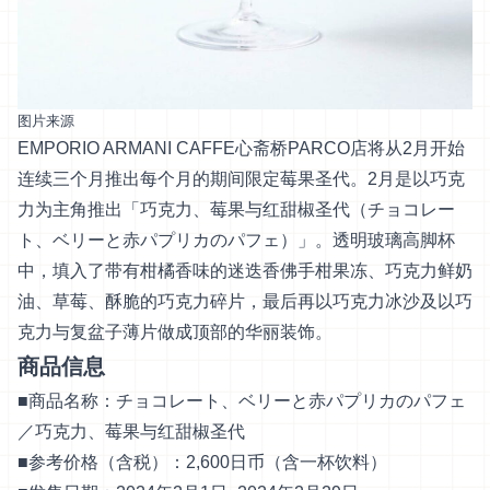
图片来源
EMPORIO ARMANI CAFFE心斋桥PARCO店将从2月开始
连续三个月推出每个月的期间限定莓果圣代。2月是以巧克
力为主角推出「巧克力、莓果与红甜椒圣代（チョコレー
ト、ベリーと赤パプリカのパフェ）」。透明玻璃高脚杯
中，填入了带有柑橘香味的迷迭香佛手柑果冻、巧克力鲜奶
油、草莓、酥脆的巧克力碎片，最后再以巧克力冰沙及以巧
克力与复盆子薄片做成顶部的华丽装饰。
商品信息
■商品名称：チョコレート、ベリーと赤パプリカのパフェ
／巧克力、莓果与红甜椒圣代
■参考价格（含税）：2,600日币（含一杯饮料）