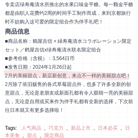
专卖店绿寿庵清水所推出的水果口味金平糖。每一颗金平糖
都是由职人花费约2周的时间手工制作而成，来到京都旅行
时不妨购入这可爱的限定组合作为伴手礼吧！
商品信息
■商品名称：鶴屋吉信 × 緑寿庵清水コラボレーション限定
セット／鹤屋吉信x绿寿庵清水联名限定组合
■参考价格（含税）：3,564日币
■发售日期：2024年1月26日起
2月的美丽甜点，新店新创意，来点不一样的美丽甜点吧！
2月除了依旧贩售的各式草莓甜点外，也多了许多全新的创
意甜点，无论是老朋友或新面孔都有令人眼睛一亮的美丽甜
点，无论是自用或买来作为伴手礼都有全新的选择，下次前
往日本就又有更多选择啦！
Tags:
人气商品
巧克力
新品上市
日本必买
日
本美食
甜点
限定商品