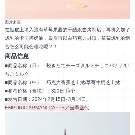
图片来源
在挞皮上填入混有草莓果酱的干酪浆去烤制后，再挤入加了
炼乳的卡司塔奶油，最后再以白巧克力封顶，草莓炼乳的组
合怎么可能会难吃呢？！
商品信息
■商品名称（日）：烧きたてチーズタルトチョコバナナ/い
ちごミルク
■商品名称（中）：巧克力香蕉芝士挞/草莓牛奶芝士挞
■参考价格（含税）：320日币/个
■发售日期：2024年2月15日- 3月14日。
EMPORIO ARMANI CAFFE／当季圣代