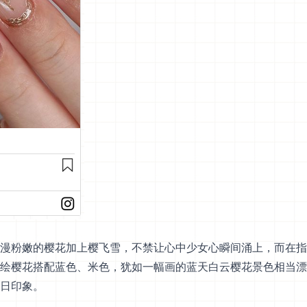
漫粉嫩的樱花加上樱飞雪，不禁让心中少女心瞬间涌上，而在指
绘樱花搭配蓝色、米色，犹如一幅画的蓝天白云樱花景色相当漂
日印象。