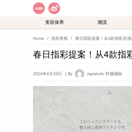
美容保养
潮流
艺
购
Home
指彩香氛
春日指彩提案！从4款指彩灵感
能
物
娱
春日指彩提案！从4款指
乐
2024年4月10日
| By
Japaholic 特邀编辑