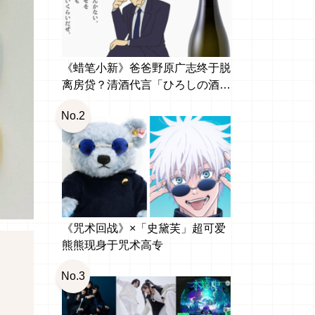
《蜡笔小新》爸爸野原广志终于脱
离房贷？清酒代言「ひろしの酒
纯米大吟醸」引发网友热议
No.2
《咒术回战》×「史黛芙」超可爱
熊熊现身于咒术高专
No.3