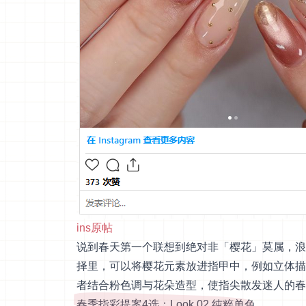
ins原帖
说到春天第一个联想到绝对非「樱花」莫属，浪
择里，可以将樱花元素放进指甲中，例如立体描
者结合粉色调与花朵造型，使指尖散发迷人的春
春季指彩提案4选：Look 02.纯粹单色