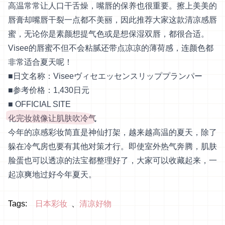
高温常常让人口干舌燥，嘴唇的保养也很重要。擦上美美的
唇膏却嘴唇干裂一点都不美丽，因此推荐大家这款清凉感唇
蜜，无论你是素颜想提气色或是想保湿双唇，都很合适。
Visee的唇蜜不但不会粘腻还带点凉凉的薄荷感，连颜色都
非常适合夏天呢！
■日文名称：Viseeヴィセエッセンスリッププランパー
■参考价格：1,430日元
■
OFFICIAL SITE
化完妆就像让肌肤吹冷气
今年的凉感彩妆简直是神仙打架，越来越高温的夏天，除了
躲在冷气房也要有其他对策才行。即使室外热气奔腾，肌肤
脸蛋也可以透凉的法宝都整理好了，大家可以收藏起来，一
起凉爽地过好今年夏天。
Tags:
日本彩妆
清凉好物