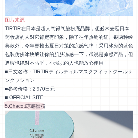
图片来源
TIRTIR在日本是超人气得气垫粉底品牌，想必常去逛日本
药妆店的人对它肯定有印象，除了往年热销的红、银两种经
典款外，今年更推出夏日对策的凉感气垫！采用冰凉的蓝色
包装仿佛冰块般让你的肌肤冻感一下，虽说是凉感产品，但
遮瑕也绝对不马乎，小瑕肌的人也能放心使用！
■日文名称：TIRTIRティルティルマスクフィットクールサ
ンクッション
■参考价格：2,970日元
■
OFFICIAL SITE
5.Chacott凉感蜜粉