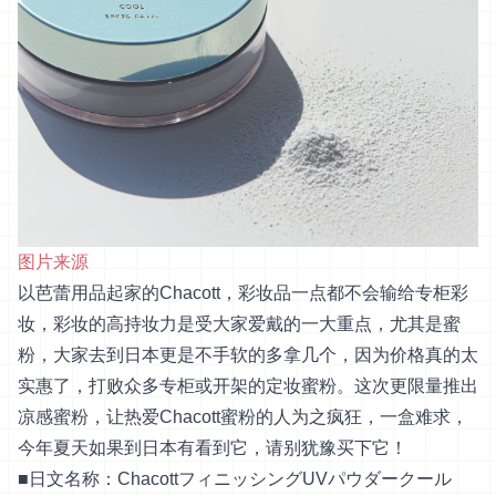
图片来源
以芭蕾用品起家的Chacott，彩妆品一点都不会输给专柜彩
妆，彩妆的高持妆力是受大家爱戴的一大重点，尤其是蜜
粉，大家去到日本更是不手软的多拿几个，因为价格真的太
实惠了，打败众多专柜或开架的定妆蜜粉。这次更限量推出
凉感蜜粉，让热爱Chacott蜜粉的人为之疯狂，一盒难求，
今年夏天如果到日本有看到它，请别犹豫买下它！
■日文名称：ChacottフィニッシングUVパウダークール