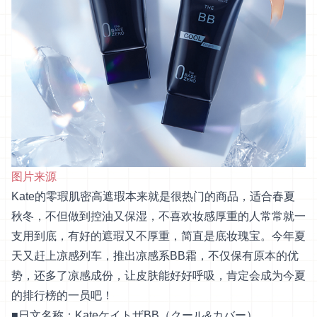
图片来源
Kate的零瑕肌密高遮瑕本来就是很热门的商品，适合春夏
秋冬，不但做到控油又保湿，不喜欢妆感厚重的人常常就一
支用到底，有好的遮瑕又不厚重，简直是底妆瑰宝。今年夏
天又赶上凉感列车，推出凉感系BB霜，不仅保有原本的优
势，还多了凉感成份，让皮肤能好好呼吸，肯定会成为今夏
的排行榜的一员吧！
■日文名称：KateケイトザBB（クール&カバー）