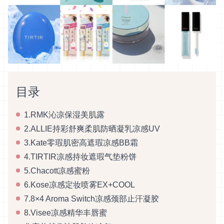
目录
1.RMK沁凉保湿美肌露
2.ALLIE持彩舒爽柔肌防晒凝乳凉感UV
3.Kate零瑕肌密高遮瑕凉感BB霜
4.TIRTIR凉感持妆遮瑕气垫粉饼
5.Chacott凉感蜜粉
6.Kose凉感定妆喷雾EX+COOL
7.8×4 Aroma Switch凉感颈部止汗凝胶
8.Visee凉感精华丰唇蜜