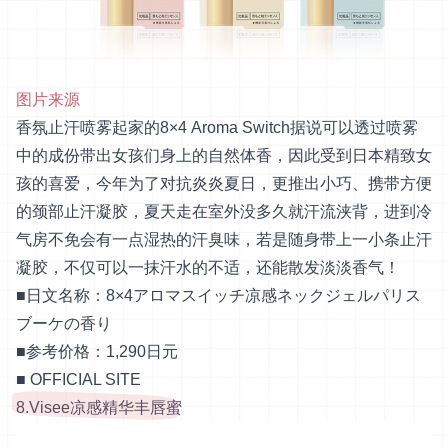
图片来源
香氛止汗喷雾起家的8×4 Aroma Switch据说可以透过喷雾
中的成份带出女孩们身上的自然体香，因此受到日本精致女
孩的喜爱，今年为了对抗炎炎夏日，更推出小巧、携带方便
的颈部止汗凝胶，夏天走在室外没多久就汗流浃背，进到冷
气房不免会有一点湿热的汗臭味，若是随身带上一小条止汗
凝胶，不仅可以一抹汗水的不适，还能散发淡淡香气！
■日文名称：8×4アロマスイッチ凉感ネックジェルパリス
ブーケの香り
■参考价格：1,290日元
■
OFFICIAL SITE
8.Visee凉感精华丰唇蜜