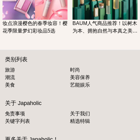
妆点浪漫樱色的春季妆容！樱
BAUM人气商品推荐！以树木
花季限量梦幻彩妆品5选
为本、拥抱自然与本真之美的
日式高端护肤品牌
类别列表
旅游
时尚
潮流
美容保养
美食
艺能娱乐
关于 Japaholic
免责事项
关于我们
关键字列表
精选特辑
更多关于 Japaholic！