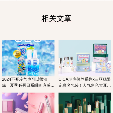
相关文章
2024不开冷气也可以很清
CICA老虎保养系列x三丽鸥限
凉！夏季必买日系瞬间凉感小
定联名包装！人气角色大耳
物推荐10选
狗、布丁狗以及帕恰狗等你带
回家