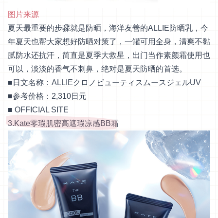
图片来源
夏天最重要的步骤就是防晒，海洋友善的ALLIE防晒乳，今
年夏天也帮大家想好防晒对策了，一罐可用全身，清爽不黏
腻防水还抗汗，简直是夏季大救星，出门当作素颜霜使用也
可以，淡淡的香气不刺鼻，绝对是夏天防晒的首选。
■日文名称：ALLIEクロノビューティスムースジェルUV
■参考价格：2,310日元
■
OFFICIAL SITE
3.Kate零瑕肌密高遮瑕凉感BB霜