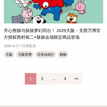
开心熊猫与脉脉梦幻同台！ 2025大阪・关西万博官
方授权西村裕二×脉脉会场限定商品登场
2025-4-17
|
日系生活
大阪
大阪世博
日本自由行
购物
文
1
2
…
4
>>
章
分
页