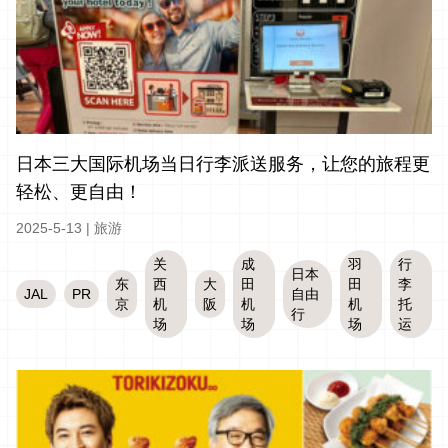
日本三大国际机场当日行李派送服务，让您的旅程更
轻松、更自由！
2025-5-13
|
旅游
关
成
羽
行
日本
东
西
大
田
田
李
JAL
PR
自由
京
机
阪
机
机
托
行
场
场
场
运