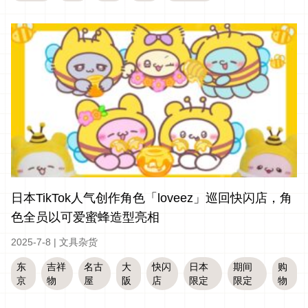
日本TikTok人气创作角色「loveez」巡回快闪店，角
色全员以可爱蜜蜂造型亮相
2025-7-8
|
文具杂货
东
吉祥
名古
大
快闪
日本
期间
购
京
物
屋
阪
店
限定
限定
物