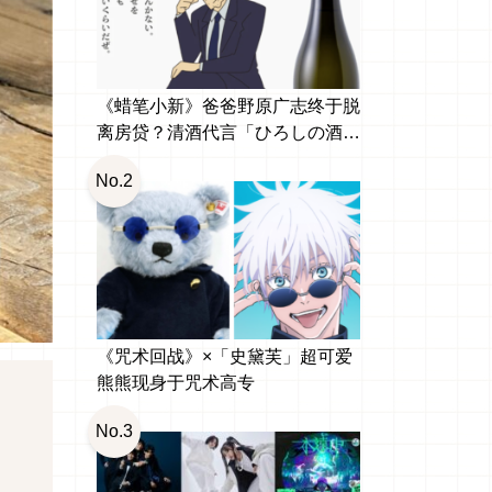
《蜡笔小新》爸爸野原广志终于脱
离房贷？清酒代言「ひろしの酒
纯米大吟醸」引发网友热议
No.2
《咒术回战》×「史黛芙」超可爱
熊熊现身于咒术高专
No.3