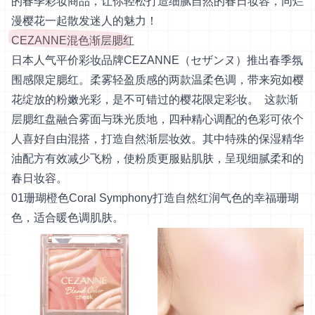
的春季彩妆商品，让你轻松打造细腻自然的春日妆容，同烂
漫樱花一起散发迷人的魅力！
CEZANNE混色渐层腮红
日本人气平价彩妆品牌CEZANNE（セザンヌ）推出春季氛
围感限定腮红。柔雾轻盈质感的两款温柔色调，带来宛如樱
花绽放的粉嫩光彩，是不可错过的樱花限定彩妆。 这款渐
层腮红盘融合雾面与珠光质地，四种精心调配的色彩可依个
人喜好自由混搭，打造自然渐层妆效。其中特殊的保湿精华
油配方有效减少飞粉，使粉质更服贴肌肤，呈现细腻柔和的
春日妆容。
01珊瑚橙色Coral Symphony打造自然红润气色的幸福珊瑚
色，适合暖色调肌肤。