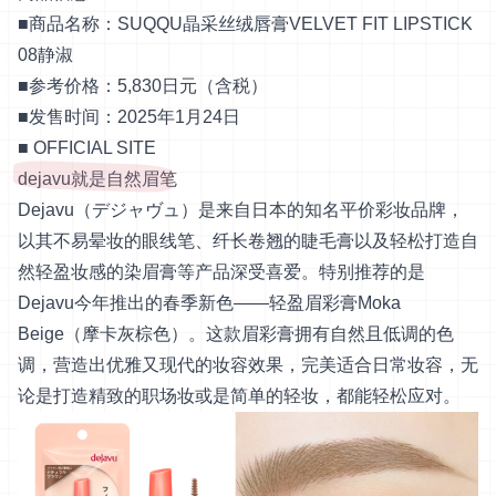
■商品名称：SUQQU晶采丝绒唇膏VELVET FIT LIPSTICK
08静淑
■参考价格：5,830日元（含税）
■发售时间：2025年1月24日
■
OFFICIAL SITE
dejavu就是自然眉笔
Dejavu（デジャヴュ）是来自日本的知名平价彩妆品牌，
以其不易晕妆的眼线笔、纤长卷翘的睫毛膏以及轻松打造自
然轻盈妆感的染眉膏等产品深受喜爱。特别推荐的是
Dejavu今年推出的春季新色——轻盈眉彩膏Moka
Beige（摩卡灰棕色）。这款眉彩膏拥有自然且低调的色
调，营造出优雅又现代的妆容效果，完美适合日常妆容，无
论是打造精致的职场妆或是简单的轻妆，都能轻松应对。