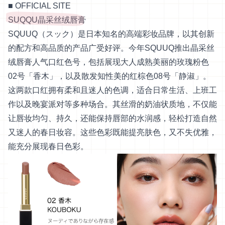
■
OFFICIAL SITE
SUQQU晶采丝绒唇膏
SQUUQ（スック）是日本知名的高端彩妆品牌，以其创新
的配方和高品质的产品广受好评。今年SQUUQ推出晶采丝
绒唇膏人气口红色号，包括展现大人成熟美丽的玫瑰粉色
02号「香木」，以及散发知性美的红棕色08号「静淑」。
这两款口红拥有柔和且迷人的色调，适合日常生活、上班工
作以及晚宴派对等多种场合。其丝滑的奶油状质地，不仅能
让唇妆均匀、持久，还能保持唇部的水润感，轻松打造自然
又迷人的春日妆容。这些色彩既能提亮肤色，又不失优雅，
能充分展现春日色彩。