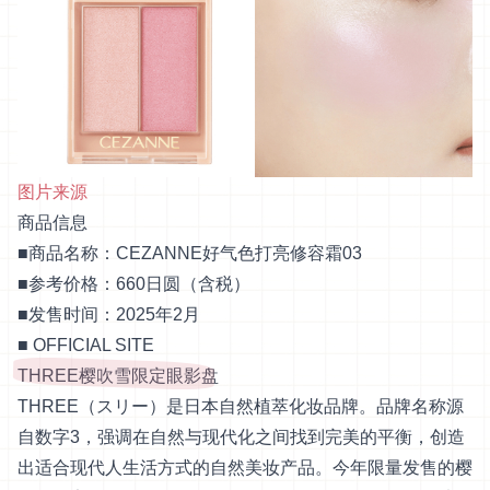
图片来源
商品信息
■商品名称：CEZANNE好气色打亮修容霜03
■参考价格：660日圆（含税）
■发售时间：2025年2月
■
OFFICIAL SITE
THREE樱吹雪限定眼影盘
THREE（スリー）是日本自然植萃化妆品牌。品牌名称源
自数字3，强调在自然与现代化之间找到完美的平衡，创造
出适合现代人生活方式的自然美妆产品。今年限量发售的樱