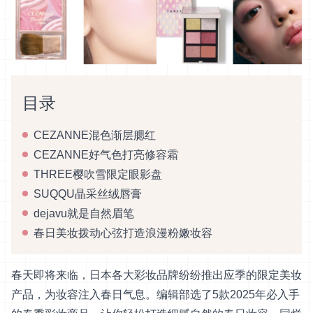
目录
CEZANNE混色渐层腮红
CEZANNE好气色打亮修容霜
THREE樱吹雪限定眼影盘
SUQQU晶采丝绒唇膏
dejavu就是自然眉笔
春日美妆拨动心弦打造浪漫粉嫩妆容
春天即将来临，日本各大彩妆品牌纷纷推出应季的限定美妆
产品，为妆容注入春日气息。编辑部选了5款2025年必入手