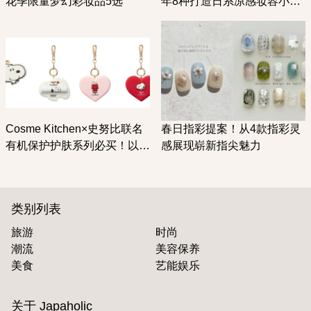
花季限量梦幻彩妆品5选
年8种打造日系凉感妆容小帮
手让肌肤透心凉
Cosme Kitchen×史努比联名
春日指彩提案！从4款指彩灵
有机保护护肤系列必买！以
感展现崭新指尖魅力
「爱」为主题给你暖暖幸福冬
季
类别列表
旅游
时尚
潮流
美容保养
美食
艺能娱乐
关于 Japaholic