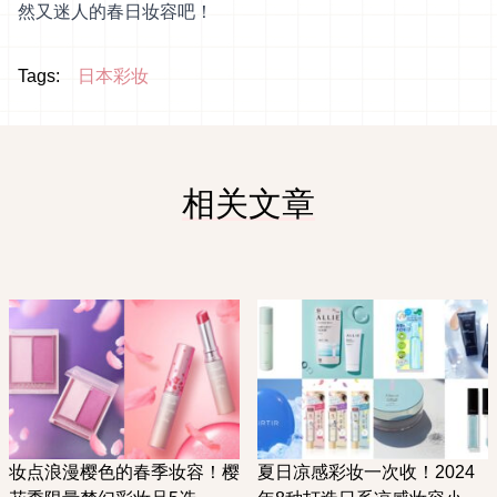
然又迷人的春日妆容吧！
Tags:
日本彩妆
相关文章
妆点浪漫樱色的春季妆容！樱
夏日凉感彩妆一次收！2024