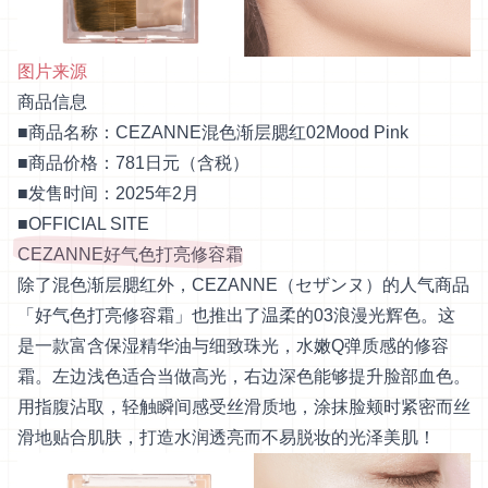
图片来源
商品信息
■商品名称：CEZANNE混色渐层腮红02Mood Pink
■商品价格：781日元（含税）
■发售时间：2025年2月
■
OFFICIAL SITE
CEZANNE好气色打亮修容霜
除了混色渐层腮红外，CEZANNE（セザンヌ）的人气商品
「好气色打亮修容霜」也推出了温柔的03浪漫光辉色。这
是一款富含保湿精华油与细致珠光，水嫩Q弹质感的修容
霜。左边浅色适合当做高光，右边深色能够提升脸部血色。
用指腹沾取，轻触瞬间感受丝滑质地，涂抹脸颊时紧密而丝
滑地贴合肌肤，打造水润透亮而不易脱妆的光泽美肌！